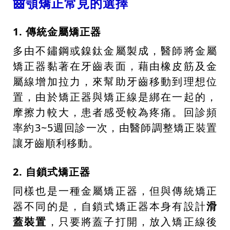
齒顎矯正常見的選擇
1.
傳統金屬矯正器
多由不鏽鋼或鎳鈦金屬製成，醫師將金屬
矯正器黏著在牙齒表面，藉由橡皮筋及金
屬線增加拉力，來幫助牙齒移動到理想位
置，由於矯正器與矯正線是綁在一起的，
摩擦力較大，患者感受較為疼痛。回診頻
率約3~5週回診一次，由醫師調整矯正裝置
讓牙齒順利移動。
2. 自鎖式矯正器
同樣也是一種金屬矯正器，但與傳統矯正
器不同的是，自鎖式矯正器本身有設計
滑
蓋裝置
，只要將蓋子打開，放入矯正線後