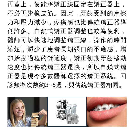
再蓋上，便能將矯正線固定在矯正器上，
不必再綁橡皮筋。因此，牙齒受到的摩擦
力和壓力減少，疼痛感也比傳統矯正器降
低許多。自鎖式矯正器調整也較為便利，
醫師可以快速地調整矯正線，操作的時間
縮短，減少了患者長期張口的不適感，增
加
治療過程的舒適度，矯正初期牙齒移動
速度也比傳統矯正器還快，所以自鎖式矯
正器是現今多數醫師選擇的矯正系統。回
診頻率次數約3~5週，與傳統矯正器相同。