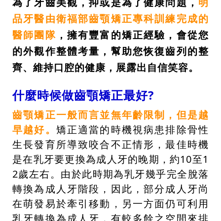
為了牙齒美觀，抑或是為了健康問題，
明
品牙醫由衛福部齒顎矯正專科訓練完成的
醫師團隊
，擁有豐富的矯正經驗，會從您
的外觀作整體考量，幫助您恢復齒列的整
齊、維持口腔的健康，展露出自信笑容。
什麼時候做齒顎矯正最好?
齒顎矯正一般而言並無年齡限制，但是越
早越好。
矯正適當的時機視病患排除骨性
生長發育所導致咬合不正情形，最佳時機
是在乳牙要更換為成人牙的晚期，約10至1
2歲左右。由於此時期為乳牙幾乎完全脫落
轉換為成人牙階段，因此，部分成人牙尚
在萌發易於牽引移動，另一方面仍可利用
乳牙轉換為成人牙，有較多餘之空間來排