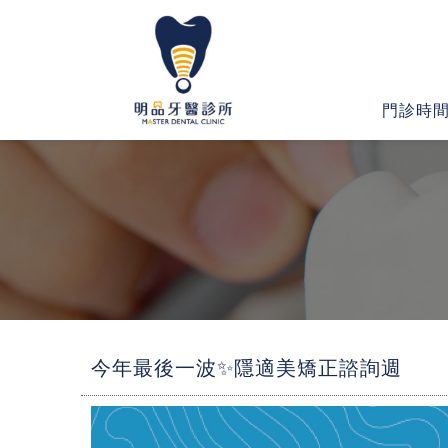
門診時
今年最後一波✨隱適美矯正諮詢週